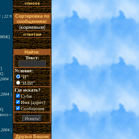
список
Сортировка по
 | 22:9
сообщениям:
[
корневым
]
ответам
0 MSK
]
Найти:
Текст:
K
]
Условие:
K
]
"И"
.2004 |
"ИЛИ"
Где искать?
.2004 |
Субж
Имя (адрес)
Сообщения
K
]
вхоз
--
.2004 |
Друзья Башни