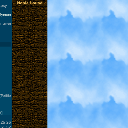
Noble House
apsy
--
Пупкин
еников
[
Реббе
K
]
25
26
51
52