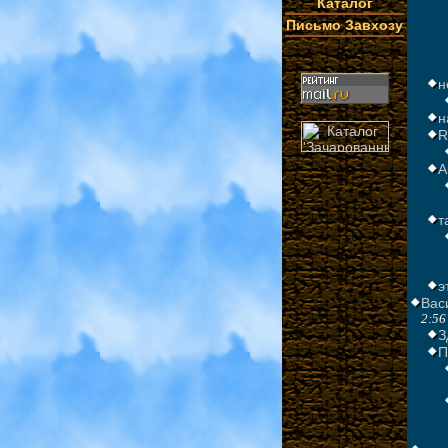
Каталог
Письмо Завхозу
н
н
R
А
т
э
Вас
2:5
З
П