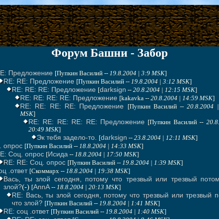
Форум Башни - Забор
E: Предложение
[Пупкин Василий --
19.8.2004 | 3:9 MSK
]
RE: RE: Предложение
[Пупкин Василий --
19.8.2004 | 3:12 MSK
]
RE: RE: RE: Предложение
darksign
[
--
20.8.2004 | 12:15 MSK
]
RE: RE: RE: RE: Предложение
[kakavka --
20.8.2004 | 14:59 MSK
]
RE: RE: RE: RE: Предложение
[Пупкин Василий --
20.8.2004 
MSK
]
RE: RE: RE: RE: RE: Предложение
[Пупкин Василий --
20.8
20:49 MSK
]
Эк тебя задело-то.
darksign
[
--
23.8.2004 | 12:11 MSK
]
. опрос
[Пупкин Василий --
18.8.2004 | 14:33 MSK
]
E: Соц. опрос
Исида
[
--
18.8.2004 | 17:50 MSK
]
RE: RE: Соц. опрос
[Пупкин Василий --
19.8.2004 | 1:39 MSK
]
оц .ответ
[Скоммарх --
18.8.2004 | 19:38 MSK
]
Вась, ты злой сегодня, потому что трезвый или трезвый пото
злой?
(-)
AnnA
[
--
18.8.2004 | 20:13 MSK
]
RE: Вась, ты злой сегодня, потому что трезвый или трезвый 
что злой?
[Пупкин Василий --
19.8.2004 | 1:41 MSK
]
RE: соц .ответ
[Пупкин Василий --
19.8.2004 | 1:40 MSK
]