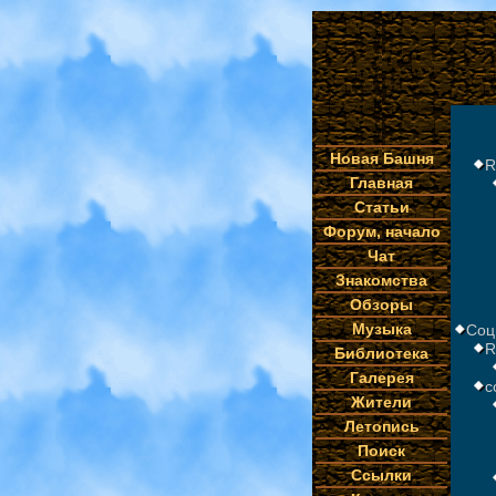
Новая Башня
R
Главная
Статьи
Форум, начало
Чат
Знакомства
Обзоры
Музыка
Соц
R
Библиотека
Галерея
с
Жители
Летопись
Поиск
Ссылки