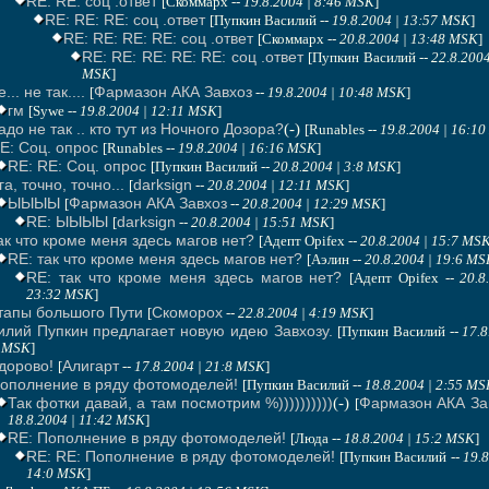
RE: RE: соц .ответ
[Скоммарх --
19.8.2004 | 8:46 MSK
]
RE: RE: RE: соц .ответ
[Пупкин Василий --
19.8.2004 | 13:57 MSK
]
RE: RE: RE: RE: соц .ответ
[Скоммарх --
20.8.2004 | 13:48 MSK
]
RE: RE: RE: RE: RE: соц .ответ
[Пупкин Василий --
22.8.2004
MSK
]
е... не так....
Фармазон АКА Завхоз
[
--
19.8.2004 | 10:48 MSK
]
гм
[Sywe --
19.8.2004 | 12:11 MSK
]
адо не так .. кто тут из Ночного Дозора?
(-)
[Runables --
19.8.2004 | 16:1
E: Соц. опрос
[Runables --
19.8.2004 | 16:16 MSK
]
RE: RE: Соц. опрос
[Пупкин Василий --
20.8.2004 | 3:8 MSK
]
га, точно, точно...
darksign
[
--
20.8.2004 | 12:11 MSK
]
ЫЫЫЫ
Фармазон АКА Завхоз
[
--
20.8.2004 | 12:29 MSK
]
RE: ЫЫЫЫ
darksign
[
--
20.8.2004 | 15:51 MSK
]
ак что кроме меня здесь магов нет?
[Адепт Opifex --
20.8.2004 | 15:7 MS
RE: так что кроме меня здесь магов нет?
[Аэлин --
20.8.2004 | 19:6 MS
RE: так что кроме меня здесь магов нет?
[Адепт Opifex --
20.8
23:32 MSK
]
тапы большого Пути
Скоморох
[
--
22.8.2004 | 4:19 MSK
]
илий Пупкин предлагает новую идею Завхозу.
[Пупкин Василий --
17.8
6 MSK
]
дорово!
Алигарт
[
--
17.8.2004 | 21:8 MSK
]
ополнение в ряду фотомоделей!
[Пупкин Василий --
18.8.2004 | 2:55 MS
Так фотки давай, а там посмотрим %))))))))))
(-)
Фармазон АКА За
[
18.8.2004 | 11:42 MSK
]
RE: Пополнение в ряду фотомоделей!
[Люда --
18.8.2004 | 15:2 MSK
]
RE: RE: Пополнение в ряду фотомоделей!
[Пупкин Василий --
19.8
14:0 MSK
]