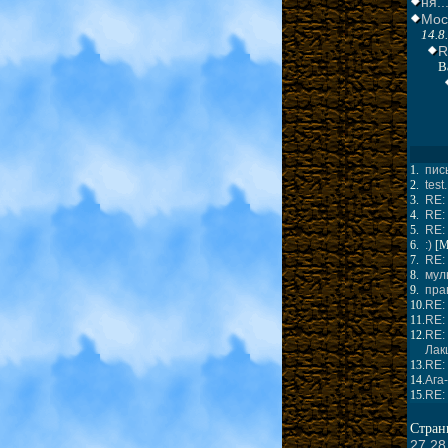
ня..
Мос
14.8
R
В
1.
пис
2.
test.
3.
RE: 
4.
RE: 
5.
RE: 
6.
:)
[
M
7.
RE: 
8.
мул
9.
прав
10.
RE:
11.
RE: 
12.
RE:
Лак
13.
RE: 
14.
Ага-
15.
RE:
Стра
27
28