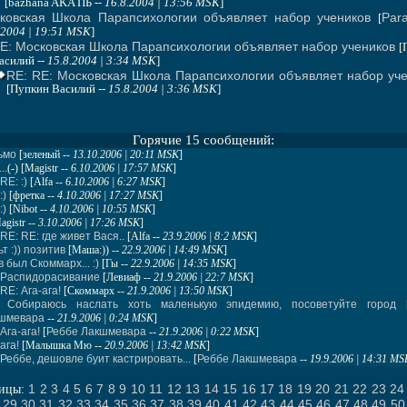
.
[bazhana AKA ПБ --
16.8.2004 | 13:56 MSK
]
ковская Школа Парапсихологии объявляет набор учеников
Par
[
.2004 | 19:51 MSK
]
E: Московская Школа Парапсихологии объявляет набор учеников
[
асилий --
15.8.2004 | 3:34 MSK
]
RE: RE: Московская Школа Парапсихологии объявляет набор уч
[Пупкин Василий --
15.8.2004 | 3:36 MSK
]
Горячие 15 сообщений:
ьмо
[
зеленый
--
13.10.2006 | 20:11 MSK
]
...
(-) [
Magistr
--
6.10.2006 | 17:57 MSK
]
RE: :)
[
Alfa
--
6.10.2006 | 6:27 MSK
]
:)
[
фретка
--
4.10.2006 | 17:27 MSK
]
:)
[
Nibot
--
4.10.2006 | 10:55 MSK
]
agistr
--
3.10.2006 | 17:26 MSK
]
RE: RE: где живет Вася..
[
Alfa
--
23.9.2006 | 8:2 MSK
]
ьт :)) позитив
[
Маша:))
--
22.9.2006 | 14:49 MSK
]
 был Скоммарх... :)
[
Гы
--
22.9.2006 | 14:35 MSK
]
 Распидорасивание
[
Левиаф
--
21.9.2006 | 22:7 MSK
]
RE: Ага-ага!
[
Скоммарх
--
21.9.2006 | 13:50 MSK
]
 Собираюсь наслать хоть маленькую эпидемию, посоветуйте город
шмевара
--
21.9.2006 | 0:24 MSK
]
Ага-ага!
[
Реббе Лакшмевара
--
21.9.2006 | 0:22 MSK
]
ага!
[
Малышка Мю
--
20.9.2006 | 13:42 MSK
]
 Реббе, дешовле буит кастрировать...
[
Реббе Лакшмевара
--
19.9.2006 | 14:31 MS
1
2
3
4
5
6
7
8
9
10
11
12
13
14
15
16
17
18
19
20
21
22
23
24
ницы:
29
30
31
32
33
34
35
36
37
38
39
40
41
42
43
44
45
46
47
48
49
50