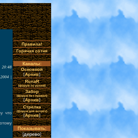
Правила!
Горячая сотня
Каналы:
| 20:48
Основной
[
Архив
]
.2004 |
RunaR
(форум по рунам)
Забор
(форум без правил)
[
Архив
]
Стрелка
(форум для встреч)
му что
[
Архив
]
потому
Показывать:
[
дерево
]