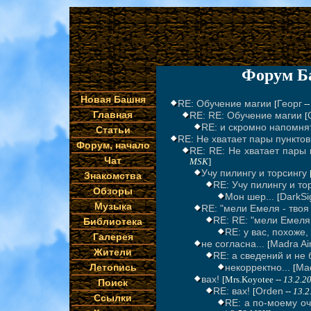
Форум Б
Новая Башня
RE: Обучение магии
Георг
[
-
Главная
RE: RE: Обучение магии
[
RE: и скромно напомнят
Статьи
RE: Не хватает пары пунктов
Форум, начало
RE: RE: Не хватает пары 
Чат
MSK
]
Учу пилингу и торсингу
Знакомства
RE: Учу пилингу и то
Обзоры
Мон шер...
DarkSi
[
Музыка
RE: "мели Емеля - твоя 
RE: RE: "мели Емеля 
Библиотека
RE: у вас, похоже
Галерея
не согласна...
Madra Ai
[
Жители
RE: а сведений и не б
Летопись
некорректно...
Mad
[
вах!
[Mrs.Koyotee --
13.2.2
Поиск
RE: вах!
Orden
[
--
13.2
Ссылки
RE: а по-моему оч