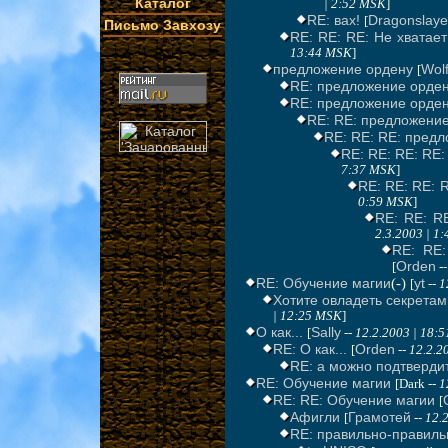
Каталог
| 2:52 MSK
]
RE: вах!
Dragonslaye
[
Письмо Завхозу
RE: RE: RE: Не хватает
13:44 MSK
]
предложение ордену
Wol
[
RE: предложение орде
RE: предложение орде
RE: RE: предложени
RE: RE: RE: пред
RE: RE: RE: RE
7:37 MSK
]
RE: RE: RE: 
0:59 MSK
]
RE: RE: R
2.3.2003 | 1
RE: RE:
Orden
[
-
RE: Обучение магии
(-)
yt
[
--
1
Хотите овладеть секретам
| 12:25 MSK
]
О как...
Sally
[
--
12.2.2003 | 18:
RE: О как...
Orden
[
--
12.2.2
RE: а можно подтвердит
RE: Обучение магии
[Dark --
1
RE: RE: Обучение магии
[
Афигли
Грамотей
[
--
12.
RE: правильно-правильн