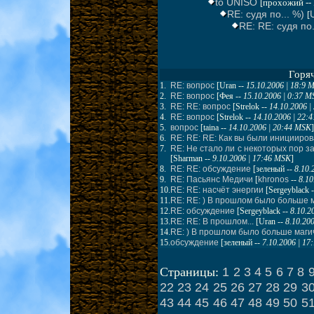
to UNISO
[прохожий --
RE: судя по... %)
[
RE: RE: судя по.
Горя
1.
RE: вопрос
[
Uran
--
15.10.2006 | 18:9 
2.
RE: вопрос
[
Фея
--
15.10.2006 | 0:37 
3.
RE: RE: вопрос
[
Strelok
--
14.10.2006 
4.
RE: вопрос
[
Strelok
--
14.10.2006 | 22:
5.
вопрос
[
taina
--
14.10.2006 | 20:44 MSK
]
6.
RE: RE: RE: Как вы были иницииро
7.
RE: Не стало ли с некоторых пор 
[
Sharman
--
9.10.2006 | 17:46 MSK
]
8.
RE: RE: обсуждение
[
зеленый
--
8.10.
9.
RE: Пасьянс Медичи
[
khronos
--
8.10
10.
RE: RE: насчёт энергии
[
Sergeyblack
-
11.
RE: RE: ) В прошлом было больше 
12.
RE: обсуждение
[
Sergeyblack
--
8.10.2
13.
RE: RE: В прошлом...
[
Uran
--
8.10.20
14.
RE: ) В прошлом было больше маги
15.
обсуждение
[
зеленый
--
7.10.2006 | 1
1
2
3
4
5
6
7
8
Страницы:
22
23
24
25
26
27
28
29
3
43
44
45
46
47
48
49
50
5