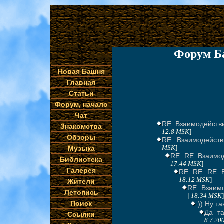
Форум Б
Новая Башня
Главная
Статьи
Форум, начало
Чат
RE: Взаимодейств
Знакомства
12:8 MSK
]
Обзоры
RE: Взаимодейств
Музыка
MSK
]
RE: RE: Взаимо
Библиотека
17:44 MSK
]
Галерея
RE: RE: RE: 
18:12 MSK
]
Жители
RE: Взаим
Летопись
| 18:34 MSK
]
Поиск
:)) Ну т
Да та
Ссылки
8.7.20