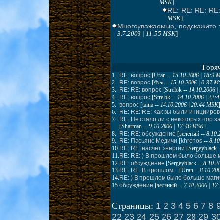
MSK
]
RE: RE: RE: RE:
MSK
]
Многоуважаемые, подскажите те
3.7.2003 | 11:55 MSK
]
Горя
1.
RE: вопрос
[
Uran
--
15.10.2006 | 18:9 
2.
RE: вопрос
[
Фея
--
15.10.2006 | 0:37 
3.
RE: RE: вопрос
[
Strelok
--
14.10.2006 
4.
RE: вопрос
[
Strelok
--
14.10.2006 | 22:
5.
вопрос
[
taina
--
14.10.2006 | 20:44 MSK
]
6.
RE: RE: RE: Как вы были иницииро
7.
RE: Не стало ли с некоторых пор 
[
Sharman
--
9.10.2006 | 17:46 MSK
]
8.
RE: RE: обсуждение
[
зеленый
--
8.10.
9.
RE: Пасьянс Медичи
[
khronos
--
8.10
10.
RE: RE: насчёт энергии
[
Sergeyblack
-
11.
RE: RE: ) В прошлом было больше 
12.
RE: обсуждение
[
Sergeyblack
--
8.10.2
13.
RE: RE: В прошлом...
[
Uran
--
8.10.20
14.
RE: ) В прошлом было больше маги
15.
обсуждение
[
зеленый
--
7.10.2006 | 1
1
2
3
4
5
6
7
8
Страницы:
22
23
24
25
26
27
28
29
3