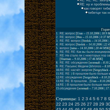
RE: RE: RE: заблуж
RE: ну и проблемы,
как говорят тиб
тибетци так не
Горя
1.
RE: вопрос
[
Uran
--
15.10.2006 | 18:9 
2.
RE: вопрос
[
Фея
--
15.10.2006 | 0:37 
3.
RE: RE: вопрос
[
Strelok
--
14.10.2006 
4.
RE: вопрос
[
Strelok
--
14.10.2006 | 22:
5.
вопрос
[
taina
--
14.10.2006 | 20:44 MSK
]
6.
RE: RE: RE: Как вы были иницииро
7.
RE: Не стало ли с некоторых пор 
[
Sharman
--
9.10.2006 | 17:46 MSK
]
8.
RE: RE: обсуждение
[
зеленый
--
8.10.
9.
RE: Пасьянс Медичи
[
khronos
--
8.10
10.
RE: RE: насчёт энергии
[
Sergeyblack
-
11.
RE: RE: ) В прошлом было больше 
12.
RE: обсуждение
[
Sergeyblack
--
8.10.2
13.
RE: RE: В прошлом...
[
Uran
--
8.10.20
14.
RE: ) В прошлом было больше маги
15.
обсуждение
[
зеленый
--
7.10.2006 | 1
1
2
3
4
5
6
7
8
Страницы:
22
23
24
25
26
27
28
29
3
43
44
45
46
47
48
49
50
5