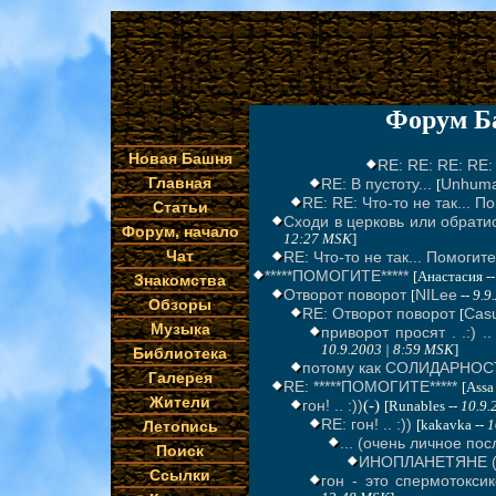
Форум Б
Новая Башня
RE: RE: RE: RE:
Главная
RE: В пустоту...
Unhum
[
RE: RE: Что-то не так... П
Статьи
Сходи в церковь или обратис
Форум, начало
12:27 MSK
]
Чат
RE: Что-то не так... Помогите
*****ПОМОГИТЕ*****
[Анастасия -
Знакомства
Отворот поворот
NILee
[
--
9.9
Обзоры
RE: Отворот поворот
Cas
[
Музыка
приворот просят . .:) .
10.9.2003 | 8:59 MSK
]
Библиотека
потому как СОЛИДАРНОСТЬ 
Галерея
RE: *****ПОМОГИТЕ*****
[Assa
Жители
гон! .. :))
(-)
[Runables --
10.9.
RE: гон! .. :))
Летопись
[kakavka --
1
... (очень личное по
Поиск
ИНОПЛАНЕТЯНЕ (п
Ссылки
гон - это спермотоксик