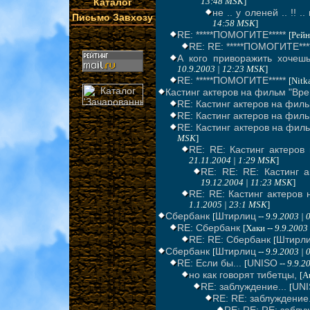
Каталог
13:48 MSK
]
не .. у оленей .. !! ..
Письмо Завхозу
14:58 MSK
]
RE: *****ПОМОГИТЕ*****
[Рейн
RE: RE: *****ПОМОГИТЕ***
А кого приворажить хочеш
10.9.2003 | 12:23 MSK
]
RE: *****ПОМОГИТЕ*****
[Nitk
Кастинг актеров на фильм "Вре
RE: Кастинг актеров на фил
RE: Кастинг актеров на фил
RE: Кастинг актеров на фил
MSK
]
RE: RE: Кастинг актеров
21.11.2004 | 1:29 MSK
]
RE: RE: RE: Кастинг 
19.12.2004 | 11:23 MSK
]
RE: RE: Кастинг актеров
1.1.2005 | 23:1 MSK
]
Сбербанк
Штирлиц
[
--
9.9.2003 |
RE: Сбербанк
[Хаки --
9.9.2003
RE: RE: Сбербанк
Штирл
[
Сбербанк
Штирлиц
[
--
9.9.2003 |
RE: Если бы...
UNISO
[
--
9.9.2
но как говорят тибетцы,
[A
RE: заблуждение...
UN
[
RE: RE: заблуждение.