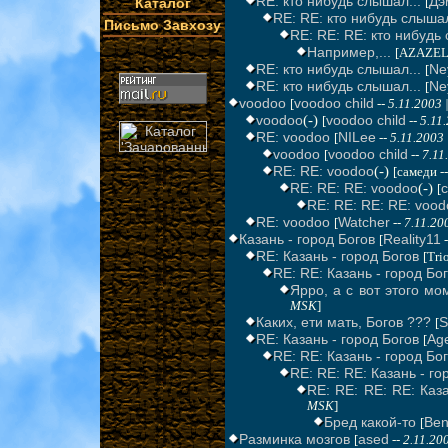
RE: кто нибудь слышал...
Дэ
Каталог
[
RE: RE: кто нибудь слышал
Письмо Завхозу
RE: RE: RE: кто нибудь 
Например,...
[AZAZEL
RE: кто нибудь слышал...
Ney
[
RE: кто нибудь слышал...
Ney
[
voodoo
voodoo child
[
--
5.11.2003 
voodoo
(-)
voodoo child
[
--
5.11
RE: voodoo
NILee
[
--
5.11.2003
voodoo
voodoo child
[
--
7.11
RE: RE: voodoo
(-)
[самеди -
RE: RE: RE: voodoo
(-)
[
RE: RE: RE: RE: vood
RE: voodoo
Watcher
[
--
7.11.20
Казань - город Богов
Reality11
[
-
RE: Казань - город Богов
[Tri
RE: RE: Казань - город Бо
Ярро, а с вот этого м
MSK
]
Каких, ети мать, Богов ???
[
RE: Казань - город Богов
Ag
[
RE: RE: Казань - город Бо
RE: RE: RE: Казань - го
RE: RE: RE: RE: Каза
MSK
]
Бред какой-то
Ben
[
Разминка мозгов
ased
[
--
2.11.20