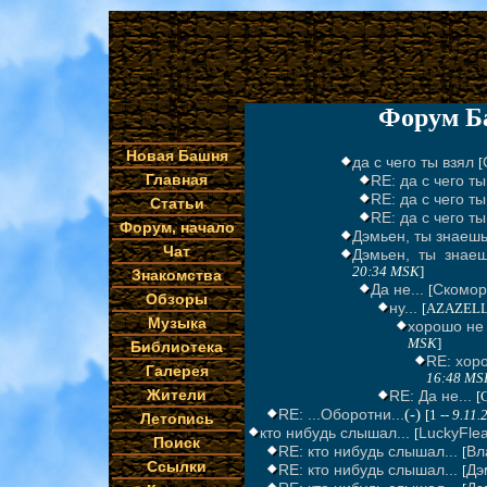
Форум Б
Новая Башня
да с чего ты взял
[
Главная
RE: да с чего ты
RE: да с чего ты
Статьи
RE: да с чего ты
Форум, начало
Дэмьен, ты знаешь.
Чат
Дэмьен, ты знаешь
20:34 MSK
]
Знакомства
Да не...
Скомор
[
Обзоры
ну...
[AZAZELL
Музыка
хорошо не 
MSK
]
Библиотека
RE: хоро
Галерея
16:48 MS
Жители
RE: Да не...
[
RE: ...Оборотни...
(-)
[1 --
9.11.
Летопись
кто нибудь слышал...
LuckyFle
[
Поиск
RE: кто нибудь слышал...
Вл
[
Ссылки
RE: кто нибудь слышал...
Дэ
[