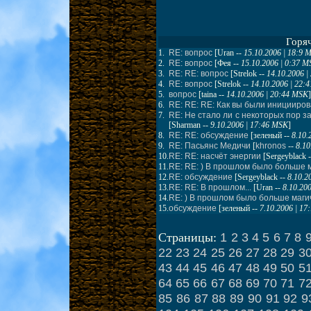
Горя
1.
RE: вопрос
[
Uran
--
15.10.2006 | 18:9 
2.
RE: вопрос
[
Фея
--
15.10.2006 | 0:37 
3.
RE: RE: вопрос
[
Strelok
--
14.10.2006 
4.
RE: вопрос
[
Strelok
--
14.10.2006 | 22:
5.
вопрос
[
taina
--
14.10.2006 | 20:44 MSK
]
6.
RE: RE: RE: Как вы были иницииро
7.
RE: Не стало ли с некоторых пор 
[
Sharman
--
9.10.2006 | 17:46 MSK
]
8.
RE: RE: обсуждение
[
зеленый
--
8.10.
9.
RE: Пасьянс Медичи
[
khronos
--
8.10
10.
RE: RE: насчёт энергии
[
Sergeyblack
-
11.
RE: RE: ) В прошлом было больше 
12.
RE: обсуждение
[
Sergeyblack
--
8.10.2
13.
RE: RE: В прошлом...
[
Uran
--
8.10.20
14.
RE: ) В прошлом было больше маги
15.
обсуждение
[
зеленый
--
7.10.2006 | 1
1
2
3
4
5
6
7
8
Страницы:
22
23
24
25
26
27
28
29
3
43
44
45
46
47
48
49
50
5
64
65
66
67
68
69
70
71
7
85
86
87
88
89
90
91
92
9