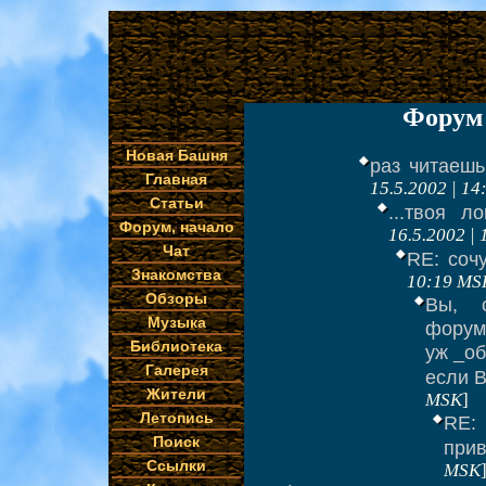
Форум 
Новая Башня
раз читаешь 
Главная
15.5.2002 | 1
Статьи
...твоя л
Форум, начало
16.5.2002 |
Чат
RE: сочу
Знакомства
10:19 MS
Обзоры
Вы, 
Музыка
форумо
Библиотека
уж _об
Галерея
если В
Жители
MSK
]
Летопись
RE:
Поиск
прив
Ссылки
MSK