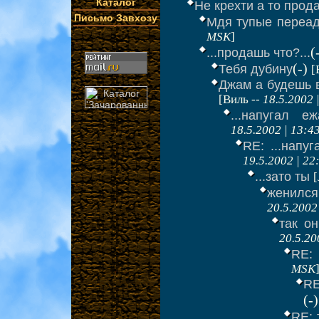
Каталог
Не крехти а то прод
Письмо Завхозу
Мдя тупые переадр
MSK
]
(
...продашь что?...
(-)
Тебя дубину
[
Джам а будешь в
[Виль --
18.5.2002 
...напугал ежа
18.5.2002 | 13:
RE: ...напуг
19.5.2002 | 2
...зато ты
[
женился 
20.5.2002
так он
20.5.20
RE: 
MSK
RE
(-
RE: 