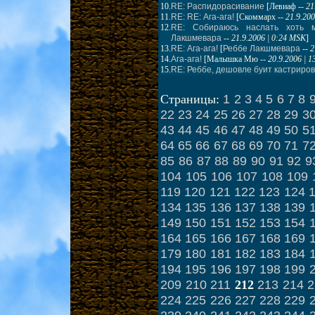
10.
RE: Распидорасивание
[
Левиаф
--
21
11.
RE: RE: Ага-ага!
[
Скоммарх
--
21.9.20
12.
RE: Собираюсь наслать хоть м
Лакшмевара
--
21.9.2006 | 0:24 MSK
]
13.
RE: Ага-ага!
[
Реббе Лакшмевара
--
2
14.
Ага-ага!
[
Малышка Мю
--
20.9.2006 | 
15.
RE: Реббе, дешовле буит кастрирова
1
2
3
4
5
6
7
8
Страницы:
22
23
24
25
26
27
28
29
3
43
44
45
46
47
48
49
50
5
64
65
66
67
68
69
70
71
7
85
86
87
88
89
90
91
92
9
104
105
106
107
108
109
119
120
121
122
123
124
134
135
136
137
138
139
149
150
151
152
153
154
164
165
166
167
168
169
179
180
181
182
183
184
194
195
196
197
198
199
209
210
211
213
214
2
212
224
225
226
227
228
229