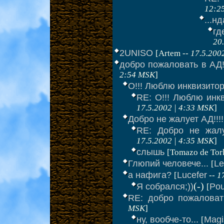
12:2
...нд
гд
20
2UNISO
[Artem --
17.5.200
добро пожаловать в АД!!
2:54 MSK
]
О!!! Люблю инквизиторо
RE: О!!! Люблю инкв
17.5.2002 | 4:33 MSK
]
Добро не жалует АД!!!!
RE: Добро не жалу
17.5.2002 | 4:35 MSK
]
слышь
[Tomazo de Tor
Глюпий человече...
Le
[
а нафига?
Lucefer
[
--
1
(-)
Я собрался;))
Po
[
RE: добро пожаловать
MSK
]
ну, вообче-то...
Magi
[