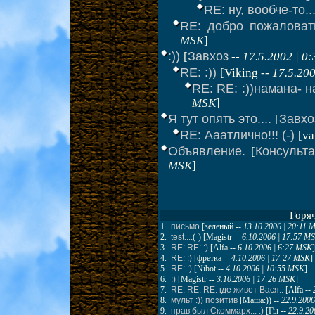
RE: ну, вообче-то..
RE: добро пожаловать
MSK
]
:))
Завхоз
[
--
17.5.2002 | 0
RE: :))
[Viking --
17.5.20
RE: RE: :))намана- на
MSK
]
Я тут опять это....
Завхо
[
RE: Ааатлично!!! (-)
[va
Объявление.
Консульта
[
MSK
]
Горя
1.
письмо
[
зеленый
--
13.10.2006 | 20:11 
2.
test....
(-) [
Magistr
--
6.10.2006 | 17:57 M
3.
RE: RE: :)
[
Alfa
--
6.10.2006 | 6:27 MSK
]
4.
RE: :)
[
фретка
--
4.10.2006 | 17:27 MSK
]
5.
RE: :)
[
Nibot
--
4.10.2006 | 10:55 MSK
]
6.
:)
[
Magistr
--
3.10.2006 | 17:26 MSK
]
7.
RE: RE: RE: где живет Вася..
[
Alfa
--
8.
мульт :)) позитив
[
Маша:))
--
22.9.2006
9.
прав был Скоммарх... :)
[
Гы
--
22.9.20