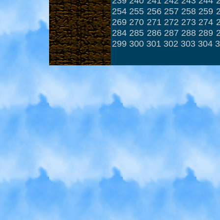
239
240
241
242
243
244
254
255
256
257
258
259
269
270
271
272
273
274
284
285
286
287
288
289
299
300
301
302
303
304
3