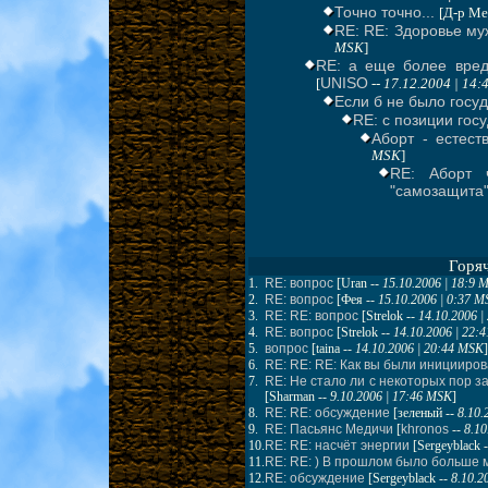
Точно точно...
[Д-р Ме
RE: RE: Здоровье му
MSK
]
RE: а еще более вред
UNISO
[
--
17.12.2004 | 14
Если б не было госуд
RE: с позиции госу
Аборт - естест
MSK
]
RE: Аборт 
"самозащита
Горя
1.
RE: вопрос
[
Uran
--
15.10.2006 | 18:9 
2.
RE: вопрос
[
Фея
--
15.10.2006 | 0:37 
3.
RE: RE: вопрос
[
Strelok
--
14.10.2006 
4.
RE: вопрос
[
Strelok
--
14.10.2006 | 22:
5.
вопрос
[
taina
--
14.10.2006 | 20:44 MSK
]
6.
RE: RE: RE: Как вы были иницииро
7.
RE: Не стало ли с некоторых пор 
[
Sharman
--
9.10.2006 | 17:46 MSK
]
8.
RE: RE: обсуждение
[
зеленый
--
8.10.
9.
RE: Пасьянс Медичи
[
khronos
--
8.10
10.
RE: RE: насчёт энергии
[
Sergeyblack
-
11.
RE: RE: ) В прошлом было больше 
12.
RE: обсуждение
[
Sergeyblack
--
8.10.2