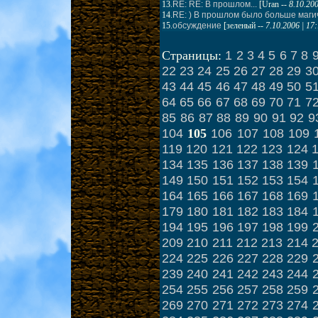
13.
RE: RE: В прошлом...
[
Uran
--
8.10.20
14.
RE: ) В прошлом было больше маги
15.
обсуждение
[
зеленый
--
7.10.2006 | 1
1
2
3
4
5
6
7
8
Страницы:
22
23
24
25
26
27
28
29
3
43
44
45
46
47
48
49
50
5
64
65
66
67
68
69
70
71
7
85
86
87
88
89
90
91
92
9
104
106
107
108
109
105
119
120
121
122
123
124
134
135
136
137
138
139
149
150
151
152
153
154
164
165
166
167
168
169
179
180
181
182
183
184
194
195
196
197
198
199
209
210
211
212
213
214
224
225
226
227
228
229
239
240
241
242
243
244
254
255
256
257
258
259
269
270
271
272
273
274