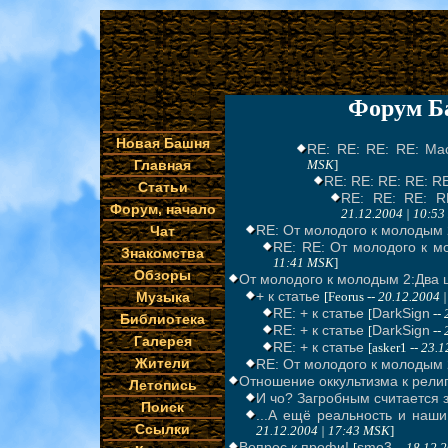
Форум Б
Новая Башня
RE: RE: RE: RE: Ма
Главная
MSK
]
RE: RE: RE: RE: R
Статьи
RE: RE: RE: R
Форум, начало
21.12.2004 | 10:5
RE: От молодого к молодым 
Чат
RE: RE: От молодого к м
Знакомства
11:41 MSK
]
Обзоры
От молодого к молодым 2:Два ц
+ к статье
Музыка
[Feorus --
20.12.2004 
RE: + к статье
DarkSign
[
--
Библиотека
RE: + к статье
DarkSign
[
--
Галерея
RE: + к статье
[asker1 --
23.1
Жители
RE: От молодого к молодым 
Отношение оккультизма к рели
Летопись
И чо? Загробным считается з
Поиск
...А ещё реальность и наш
Ссылки
21.12.2004 | 17:43 MSK
]
Вопрос к профи!
smo3