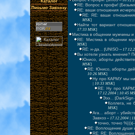
[
--
18.12.
Каталог
RE: Вопрос к профи!
Безым
[
Письмо Завхозу
RE: ваши отношения исчерпа
RE: RE: ваши отношения 
MSK
]
Найти тот вариант отношени
17:33 MSK
]
Мистика в общении мужчины 
RE: Мистика в общении м
MSK
]
RE: н-да...
UNISO
[
--
17.12.
Вы хотели узнать мнение? Пол
Юнисо, аборты действите
MSK
]
RE: Юнисо, аборты дейс
10:26 MSK
]
Ну про КАРМУ мы нич
| 10:33 MSK
]
RE: Ну про КАРМУ
17.12.2004 | 10:45 M
Эээ...
DarkSign
[
Коллега, не 
MSK
]
Ага... аборт - убийс
Завхоз
--
17.12.2004 | 
точно, точно %)))
(
RE: Воплощение души 
RE: RE: Воплощение