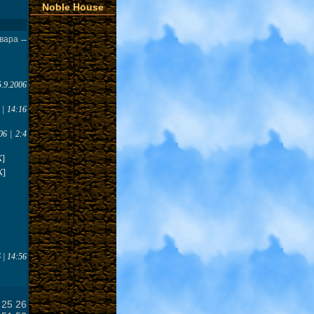
Noble House
вара
--
5.9.2006
 | 14:16
06 | 2:4
K
]
K
]
 | 14:56
25
26