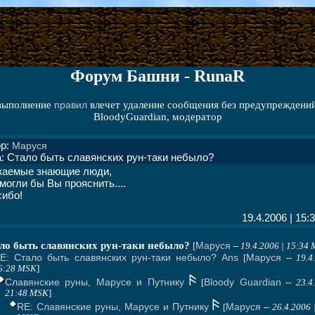
Форум Башни - RunaR
выполнение
правил
влечет удаление сообщения без предупреждений
BloodyGuardian, модератор
ор:
Маруся
: Стало быть славянских рун-таки небыло?
жаемые знающие люди,
могли бы Вы прояснить....
ибо!
19.4.2006 | 15:
ло быть славянских рун-таки небыло?
Маруся
[
--
19.4.2006 | 15:34
E: Стало быть славянских рун-таки небыло? Ans
Маруся
[
--
19.4
6:28 MSK
]
Славянские руны, Марусе и Путнику
Bloody Guardian
[
--
23.4
21:48 MSK
]
RE: Славянские руны, Марусе и Путнику
Маруся
[
--
26.4.2006 