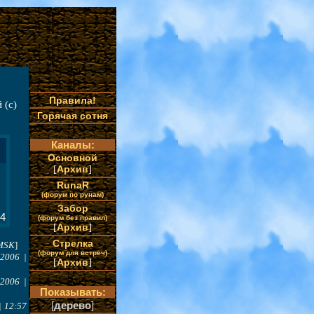
Правила!
 (c)
Горячая сотня
Каналы:
Основной
[
Архив
]
RunaR
(форум по рунам)
Забор
34
(форум без правил)
[
Архив
]
Стрелка
 MSK
]
(форум для встреч)
.2006 |
[
Архив
]
.2006 |
Показывать:
[
дерево
]
| 12:57