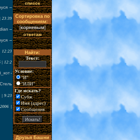
список
уся
--
Сортировка по
| 23:39
сообщениям:
[
корневым
]
dian
--
ответам
уся
--
| 12:23
Найти:
Текст:
 | 12:2
Условие:
й_кот
-
"И"
"ИЛИ"
Стель
Где искать?
 | 9:23
Субж
Имя (адрес)
.2006 |
Сообщения
Друзья Башни