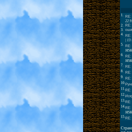
1.
RE:
22.9
2.
RE:
3.
оши
4.
RE:
| 13
5.
RE:
MS
6.
RE:
MS
7.
RE:
8.
RE:
9.
RE:
10.
Рун
11.
RE:
12.
Иск
13.
RE:
14.
RE:
MS
15.
RE:
Стра