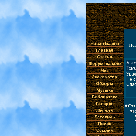
Новая Башня
Не
Главная
Статьи
Авт
Форум, начало
Тема
Чат
Ува
Знакомства
Не с
Обзоры
Спас
Музыка
Библиотека
Галерея
Ста
Жители
R
1
Летопись
Поиск
Ссылки