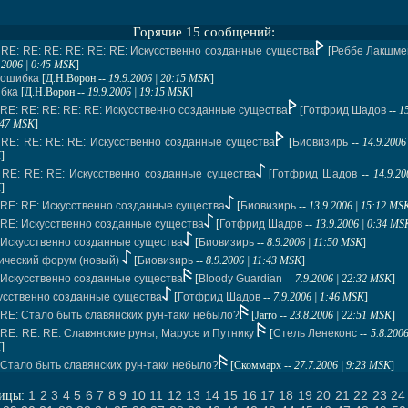
Горячие 15 сообщений:
 RE: RE: RE: RE: RE: RE: Искусственно созданные существа
[
Реббе Лакшме
.2006 | 0:45 MSK
]
 ошибка
[
Д.Н.Ворон
--
19.9.2006 | 20:15 MSK
]
бка
[
Д.Н.Ворон
--
19.9.2006 | 19:15 MSK
]
 RE: RE: RE: RE: RE: Искусственно созданные существа
[
Готфрид Шадов
--
1
:47 MSK
]
 RE: RE: RE: RE: Искусственно созданные существа
[
Биовизирь
--
14.9.2006
K
]
 RE: RE: RE: Искусственно созданные существа
[
Готфрид Шадов
--
14.9.20
K
]
 RE: RE: Искусственно созданные существа
[
Биовизирь
--
13.9.2006 | 15:12 MS
 RE: Искусственно созданные существа
[
Готфрид Шадов
--
13.9.2006 | 0:34 MS
 Искусственно созданные существа
[
Биовизирь
--
8.9.2006 | 11:50 MSK
]
ический форум (новый)
[
Биовизирь
--
8.9.2006 | 11:43 MSK
]
 Искусственно созданные существа
[
Bloody Guardian
--
7.9.2006 | 22:32 MSK
]
усственно созданные существа
[
Готфрид Шадов
--
7.9.2006 | 1:46 MSK
]
 RE: Стало быть славянских рун-таки небыло?
[
Jarro
--
23.8.2006 | 22:51 MSK
]
 RE: RE: RE: Славянские руны, Марусе и Путнику
[
Стель Ленеконс
--
5.8.2006
K
]
 Стало быть славянских рун-таки небыло?
[
Скоммарх
--
27.7.2006 | 9:23 MSK
]
1
2
3
4
5
6
7
8
9
10
11
12
13
14
15
16
17
18
19
20
21
22
23
24
ницы: