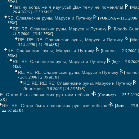
MSK
]
Нет, ну когда же я научусь!! Даж тему не поменяла!
Мар
[
26.4.2006 | 12:59 MSK
]
RE: Славянские руны, Марусе и Путнику
[VORONA --
11.5.2006 
MSK
]
RE: RE: Славянские руны, Марусе и Путнику
Bloody Guar
[
11.5.2006 | 23:52 MSK
]
RE: RE: RE: Славянские руны, Марусе и Путнику
Мар
[
31.5.2006 | 14:48 MSK
]
RE: Славянские руны, Марусе и Путнику
Inanna
[
--
2.6.2006 
MSK
]
RE: RE: Славянские руны, Марусе и Путнику
[Ingr --
3.6.2006
MSK
]
RE: RE: RE: Славянские руны, Марусе и Путнику
ночно
[
-
20.6.2006 | 2:35 MSK
]
RE: RE: RE: RE: Славянские руны, Марусе и Путнику
[
Ленеконс
--
5.8.2006 | 14:56 MSK
]
E: Стало быть славянских рун-таки небыло?
[Скоммарх --
27.7.2006
SK
]
RE: RE: Стало быть славянских рун-таки небыло?
[Jarro --
23.8
22:51 MSK
]