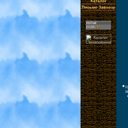
Каталог
Письмо Завхозу
R
M