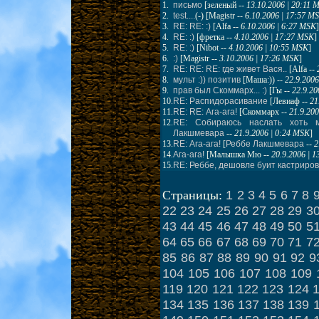
1.
письмо
[
зеленый
--
13.10.2006 | 20:11 
2.
test....
(-) [
Magistr
--
6.10.2006 | 17:57 M
3.
RE: RE: :)
[
Alfa
--
6.10.2006 | 6:27 MSK
]
4.
RE: :)
[
фретка
--
4.10.2006 | 17:27 MSK
]
5.
RE: :)
[
Nibot
--
4.10.2006 | 10:55 MSK
]
6.
:)
[
Magistr
--
3.10.2006 | 17:26 MSK
]
7.
RE: RE: RE: где живет Вася..
[
Alfa
--
8.
мульт :)) позитив
[
Маша:))
--
22.9.2006
9.
прав был Скоммарх... :)
[
Гы
--
22.9.20
10.
RE: Распидорасивание
[
Левиаф
--
21
11.
RE: RE: Ага-ага!
[
Скоммарх
--
21.9.20
12.
RE: Собираюсь наслать хоть м
Лакшмевара
--
21.9.2006 | 0:24 MSK
]
13.
RE: Ага-ага!
[
Реббе Лакшмевара
--
2
14.
Ага-ага!
[
Малышка Мю
--
20.9.2006 | 
15.
RE: Реббе, дешовле буит кастрирова
1
2
3
4
5
6
7
8
Страницы:
22
23
24
25
26
27
28
29
3
43
44
45
46
47
48
49
50
5
64
65
66
67
68
69
70
71
7
85
86
87
88
89
90
91
92
9
104
105
106
107
108
109
119
120
121
122
123
124
134
135
136
137
138
139