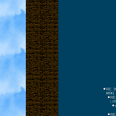
RE: Э
MSK
]
RE:
| 1
RE