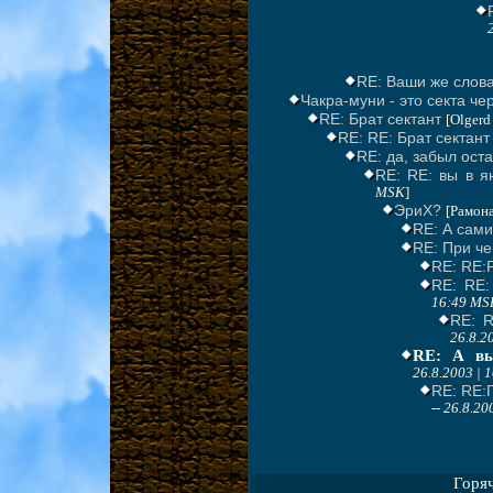
RE: Ваши же слов
Чакра-муни - это секта че
RE: Брат сектант
[Olgerd
RE: RE: Брат сектант 
RE: да, забыл оста
RE: RE: вы в я
MSK
]
ЭриХ?
[Рамона
RE: А сами
RE: При че
RE: RE:
RE: RE:
16:49 MS
RE: R
26.8.2
RE: А вы
26.8.2003 | 
RE: RE:
--
26.8.20
Горя