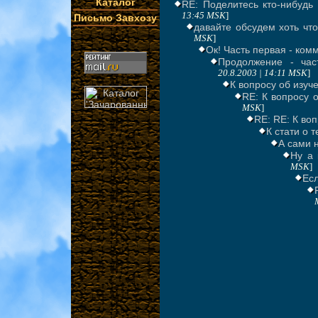
Каталог
RE: Поделитесь кто-нибудь
13:45 MSK
]
Письмо Завхозу
давайте обсудем хоть чт
MSK
]
Ок! Часть первая - ком
Продолжение - час
20.8.2003 | 14:11 MSK
]
К вопросу об изуч
RE: К вопросу о
MSK
]
RE: RE: К во
К стати о те
А сами 
Ну а 
MSK
]
Ес