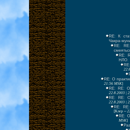
RE: К ста
Чакра-мун
RE: RE
смеятьс
RE: R
НЛО.
RE:
22.
RE: О практи
21:56 MSK
]
RE: RE: О
22.8.2003 | 
RE: RE: О
22.8.2003 | 
RE: RE:
[Клер --
2
RE: О
MSK
]
Ра