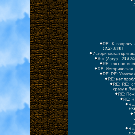
RE: К вопросу 
13:27 MSK
]
Историческая критик
Вот
[Артур --
25.8.20
RE: так постепе
RE: Историческая 
RE: RE: Уважае
RE: нет пробл
RE: RE: с
сразу в Лу
RE: Пож
RE: R
RE
MS
RE
MS