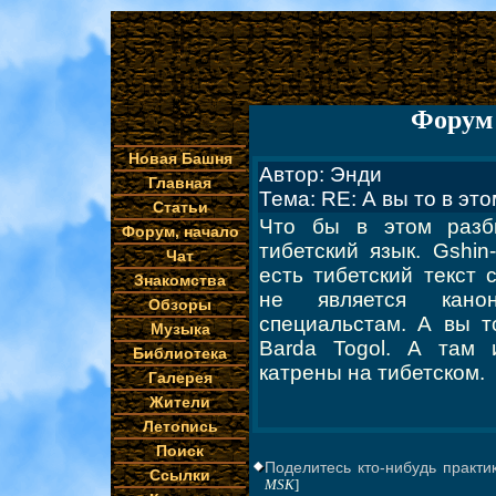
Форум 
Новая Башня
Автор: Энди
Главная
Тема: RE: А вы то в эт
Статьи
Что бы в этом разб
Форум, начало
тибетский язык. Gshin-r
Чат
есть тибетский текст 
Знакомства
не является кано
Обзоры
специальстам. А вы т
Музыка
Barda Togol. А там
Библиотека
катрены на тибетском.
Галерея
Жители
Летопись
Поиск
Поделитесь кто-нибудь практи
Ссылки
MSK
]