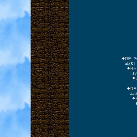
RE: Э
MSK
]
RE:
| 1
RE
22.