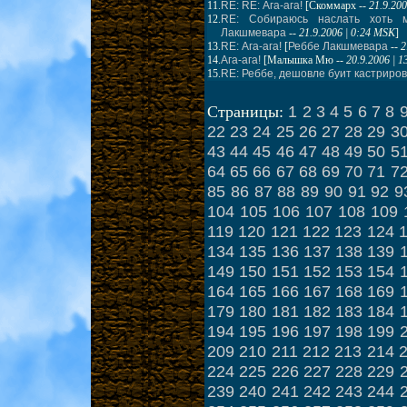
11.
RE: RE: Ага-ага!
[
Скоммарх
--
21.9.20
12.
RE: Собираюсь наслать хоть м
Лакшмевара
--
21.9.2006 | 0:24 MSK
]
13.
RE: Ага-ага!
[
Реббе Лакшмевара
--
2
14.
Ага-ага!
[
Малышка Мю
--
20.9.2006 | 
15.
RE: Реббе, дешовле буит кастрирова
1
2
3
4
5
6
7
8
Страницы:
22
23
24
25
26
27
28
29
3
43
44
45
46
47
48
49
50
5
64
65
66
67
68
69
70
71
7
85
86
87
88
89
90
91
92
9
104
105
106
107
108
109
119
120
121
122
123
124
134
135
136
137
138
139
149
150
151
152
153
154
164
165
166
167
168
169
179
180
181
182
183
184
194
195
196
197
198
199
209
210
211
212
213
214
224
225
226
227
228
229
239
240
241
242
243
244