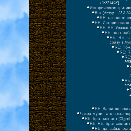
13:27 MSK
]
Историческая критик
Вот
[Артур --
25.8.20
RE: так постепе
RE: Историческая 
RE: RE: Уважае
RE: нет пробл
RE: RE: с
сразу в Лу
RE: Пож
RE: R
RE
MS
RE
MS
RE: Ваши же слов
Чакра-муни - это секта че
RE: Брат сектант
[Olgerd
RE: RE: Брат сектант 
RE: да, забыл оста