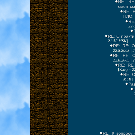
RE: RE
смеятьс
RE: R
НЛО.
RE:
22.
RE: О практи
21:56 MSK
]
RE: RE: О
22.8.2003 | 
RE: RE: О
22.8.2003 | 
RE: RE:
[Клер --
2
RE: О
MSK
]
Ра
RE: К вопросу 