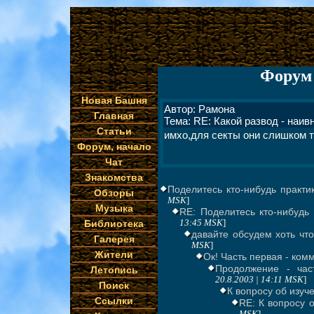
Форум 
Новая Башня
Автор: Рамона
Главная
Тема: RE: Какой развод - наив
Статьи
имхо,для секты они слишком т
Форум, начало
Чат
Знакомства
Поделитесь кто-нибудь практи
Обзоры
MSK
]
Музыка
RE: Поделитесь кто-нибудь
Библиотека
13:45 MSK
]
давайте обсудем хоть чт
Галерея
MSK
]
Жители
Ок! Часть первая - ком
Продолжение - час
Летопись
20.8.2003 | 14:11 MSK
]
Поиск
К вопросу об изуч
Ссылки
RE: К вопросу о