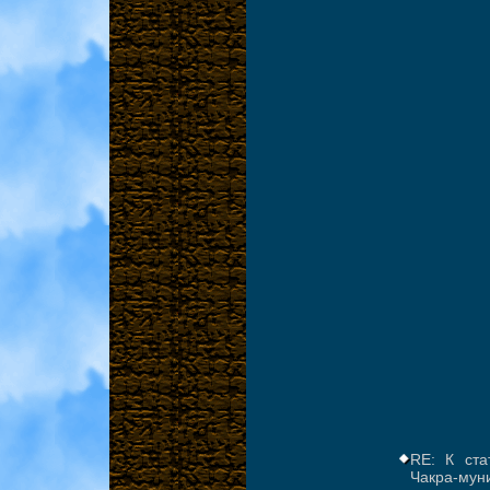
RE: К ста
Чакра-мун