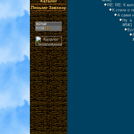
MSK
]
Каталог
RE: RE: К во
Письмо Завхозу
К стати о те
А сами 
Ну а 
MSK
]
Ес