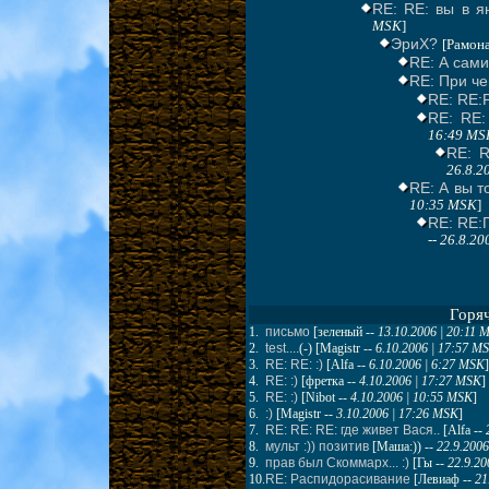
RE: RE: вы в я
MSK
]
ЭриХ?
[Рамона
RE: А сами
RE: При че
RE: RE:
RE: RE:
16:49 MS
RE: R
26.8.2
RE: А вы т
10:35 MSK
]
RE: RE:
--
26.8.20
Горя
1.
письмо
[
зеленый
--
13.10.2006 | 20:11 
2.
test....
(-) [
Magistr
--
6.10.2006 | 17:57 M
3.
RE: RE: :)
[
Alfa
--
6.10.2006 | 6:27 MSK
]
4.
RE: :)
[
фретка
--
4.10.2006 | 17:27 MSK
]
5.
RE: :)
[
Nibot
--
4.10.2006 | 10:55 MSK
]
6.
:)
[
Magistr
--
3.10.2006 | 17:26 MSK
]
7.
RE: RE: RE: где живет Вася..
[
Alfa
--
8.
мульт :)) позитив
[
Маша:))
--
22.9.2006
9.
прав был Скоммарх... :)
[
Гы
--
22.9.20
10.
RE: Распидорасивание
[
Левиаф
--
21