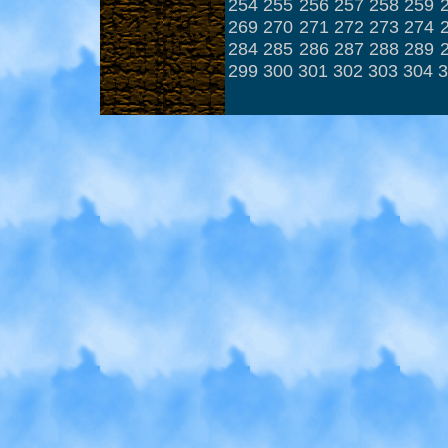
254
255
256
257
258
259
269
270
271
272
273
274
284
285
286
287
288
289
299
300
301
302
303
304
3