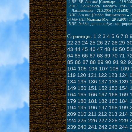
11.
RE: RE: Ага-ага!
[
Скоммарх
--
21.9.20
12.
RE: Собираюсь наслать хоть м
Лакшмевара
--
21.9.2006 | 0:24 MSK
]
13.
RE: Ага-ага!
[
Реббе Лакшмевара
--
2
14.
Ага-ага!
[
Малышка Мю
--
20.9.2006 | 
15.
RE: Реббе, дешовле буит кастрирова
1
2
3
4
5
6
7
8
Страницы:
22
23
24
25
26
27
28
29
3
43
44
45
46
47
48
49
50
5
64
65
66
67
68
69
70
71
7
85
86
87
88
89
90
91
92
9
104
105
106
107
108
109
119
120
121
122
123
124
134
135
136
137
138
139
149
150
151
152
153
154
164
165
166
167
168
169
179
180
181
182
183
184
194
195
196
197
198
199
209
210
211
212
213
214
224
225
226
227
228
229
239
240
241
242
243
244