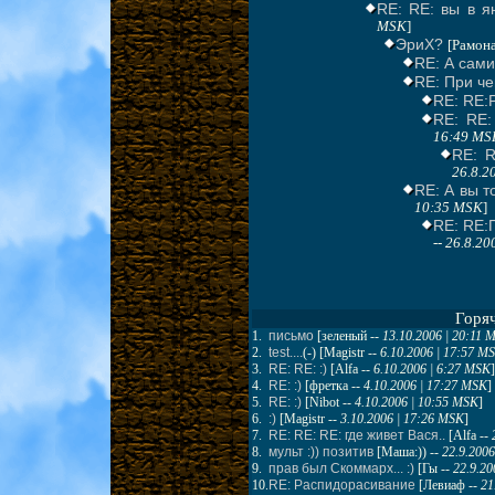
RE: RE: вы в я
MSK
]
ЭриХ?
[Рамона
RE: А сами
RE: При че
RE: RE:
RE: RE:
16:49 MS
RE: R
26.8.2
RE: А вы т
10:35 MSK
]
RE: RE:
--
26.8.20
Горя
1.
письмо
[
зеленый
--
13.10.2006 | 20:11 
2.
test....
(-) [
Magistr
--
6.10.2006 | 17:57 M
3.
RE: RE: :)
[
Alfa
--
6.10.2006 | 6:27 MSK
]
4.
RE: :)
[
фретка
--
4.10.2006 | 17:27 MSK
]
5.
RE: :)
[
Nibot
--
4.10.2006 | 10:55 MSK
]
6.
:)
[
Magistr
--
3.10.2006 | 17:26 MSK
]
7.
RE: RE: RE: где живет Вася..
[
Alfa
--
8.
мульт :)) позитив
[
Маша:))
--
22.9.2006
9.
прав был Скоммарх... :)
[
Гы
--
22.9.20
10.
RE: Распидорасивание
[
Левиаф
--
21