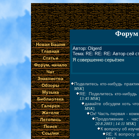
Форум 
Новая Башня
Автор: Olgerd
Главная
Тема: RE: RE: RE: Автор сей 
Статьи
Я совершенно серьёзен
Форум, начало
Чат
Знакомства
Поделитесь кто-нибудь практи
Обзоры
MSK
]
Музыка
RE: Поделитесь кто-нибудь
Библиотека
13:45 MSK
]
давайте обсудем хоть чт
Галерея
MSK
]
Жители
Ок! Часть первая - ком
Продолжение - час
Летопись
20.8.2003 | 14:11 MSK
]
Поиск
К вопросу об изуч
Ссылки
RE: К вопросу о