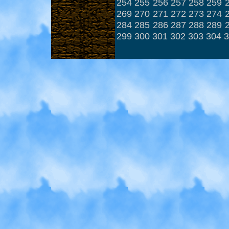
254
255
256
257
258
259
269
270
271
272
273
274
284
285
286
287
288
289
299
300
301
302
303
304
3