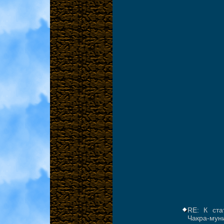
RE: К ста
Чакра-мун