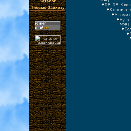
MSK
]
Каталог
RE: RE: К во
Письмо Завхозу
К стати о те
А сами 
Ну а 
MSK
]
Ес