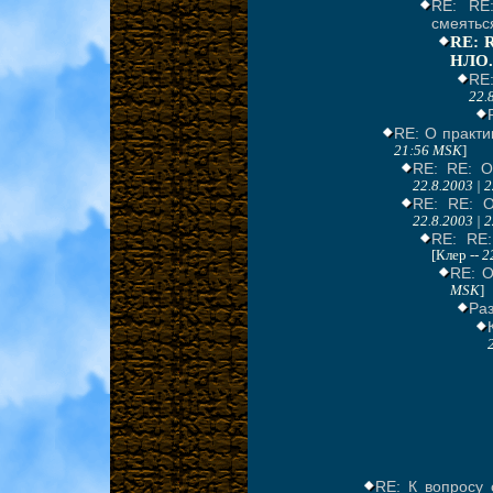
RE: RE
смеятьс
RE: R
НЛО.
RE:
22.
RE: О практи
21:56 MSK
]
RE: RE: О
22.8.2003 | 
RE: RE: О
22.8.2003 | 
RE: RE:
[Клер --
2
RE: О
MSK
]
Ра
RE: К вопросу 