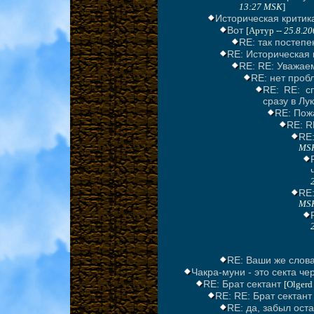
13:27 MSK
]
Историческая критик
Вот
[Артур --
25.8.20
RE: так постепе
RE: Историческая 
RE: RE: Уважае
RE: нет пробл
RE: RE: с
сразу в Лу
RE: Пож
RE: R
RE
MS
RE
MS
RE: Ваши же слов
Чакра-муни - это секта че
RE: Брат сектант
[Olgerd
RE: RE: Брат сектант 
RE: да, забыл оста