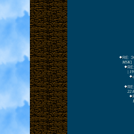
RE: Э
MSK
]
RE:
| 1
RE
22.