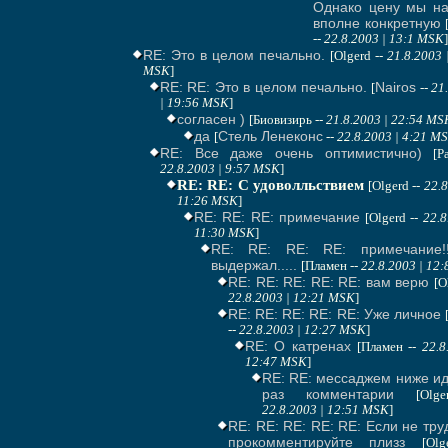
Однако цену мы на
вполне конкретную
--
22.8.2003 | 13:1 MSK
]
RE: Это в целом печально.
[Olgerd --
21.8.2003 
MSK
]
RE: RE: Это в целом печально.
Nairos
[
--
21
| 19:56 MSK
]
согласен )
[Биовизирь --
21.8.2003 | 22:54 MS
да
Стель Ленеконс
[
--
22.8.2003 | 4:21 M
RE: Все даже очень оптимистично)
[P
22.8.2003 | 9:57 MSK
]
RE: RE: С удоволльствием
[Olgerd --
22.8
11:26 MSK
]
RE: RE: RE: примечание
[Olgerd --
22.8
11:30 MSK
]
RE: RE: RE: RE: примечание!
выдержал.....
[Пламен --
22.8.2003 | 12
RE: RE: RE: RE: RE: вам верю
[O
22.8.2003 | 12:21 MSK
]
RE: RE: RE: RE: RE: Уже личное
--
22.8.2003 | 12:27 MSK
]
RE: О катренах
[Пламен --
22.8
12:47 MSK
]
RE: RE: мессаджем ниже ид
раз комментарии
[Olg
22.8.2003 | 12:51 MSK
]
RE: RE: RE: RE: RE: Если не тру
прокомментируйте плизз
[Olg