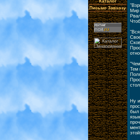
Каталог
"Взр
Письмо Завхозу
Мир 
Рвал
Чтоб
"Вся
Свое
Сков
Прос
отно
"Чем
Тем 
Поля
Про
стол
Ну и
прос
был 
язык
проч
мент
этой