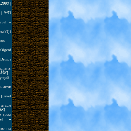
.2003 |
 | 9:53
avel --
на?)))
mos --
[Olgerd
[Demos
дите.
 MSK
]
дущий -
ников
[Pavel
аться
MSK
]
е грех
vel --
нечно