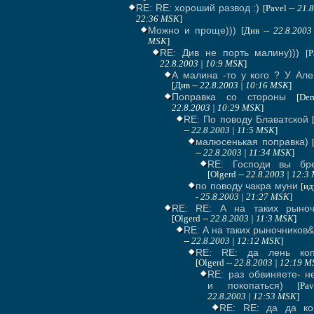
RE: RE: хороший развод :)
[Pavel --
21.8
22:36 MSK
]
Можно и проще)))
[Див --
22.8.2003
MSK
]
RE: Див не порть малину)))
[P
22.8.2003 | 10:9 MSK
]
А малина -то у кого ? У Але
[Див --
22.8.2003 | 10:16 MSK
]
Поправка со стороны
[De
22.8.2003 | 10:29 MSK
]
RE: По поводу Блаватской
--
22.8.2003 | 11:5 MSK
]
малюсенькая поправка)
--
22.8.2003 | 11:34 MSK
]
RE: Господи вы бре
[Olgerd --
22.8.2003 | 12:3
по поводу чакра муни
[и
-
25.8.2003 | 21:27 MSK
]
RE: RE: А на таких рыноч
[Olgerd --
22.8.2003 | 11:3 MSK
]
RE: А на таких рыночников&
--
22.8.2003 | 12:12 MSK
]
RE: RE: да лень коп
[Olgerd --
22.8.2003 | 12:19 
RE: раз обвиняете- н
и покопаться)
[Pa
22.8.2003 | 12:53 MSK
]
RE: RE: да да ко