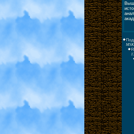
Выш
исто
ана
акад
Под
MSK
R
1