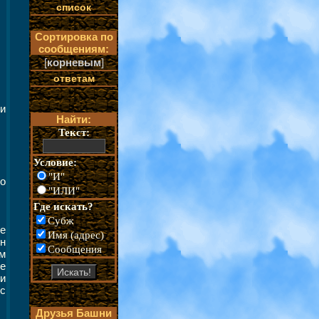
список
Сортировка по
сообщениям:
[
корневым
]
ответам
ии
Найти:
Текст:
Условие:
"И"
о
"ИЛИ"
Где искать?
Субж
не
Имя (адрес)
ен
Сообщения
ом
те
и
 с
Друзья Башни