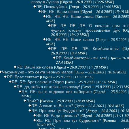
сразу в Луксор
[Olgerd --
26.8.2003 | 13:26 MSK
]
RE: Пожалуйста.
[Энди --
26.8.2003 | 13:44 MSK
]
RE: RE: Ваши слова
[Olgerd --
26.8.2003 | 15:19 
RE: RE: RE: Ваши слова
[Rustam --
26.8.2003
MSK
]
RE: RE: RE: RE: О сколько нам отк
чудных готовит просвещенья дух
[Ol
26.8.2003 | 19:12 MSK
]
RE: RE: RE: Ваши слова
[Энди --
26.8.2003 
MSK
]
RE: RE: RE: RE: Комбинаторы
[Ol
26.8.2003 | 19:4 MSK
]
RE: Комбинаторы - вы все!
[Эрих --
26.8
23:4 MSK
]
RE: Ваши же слова
[Olgerd --
26.8.2003 | 14:28 MSK
]
Чакра-муни - это секта черных магов!
[Эрих --
25.8.2003 | 10:18 MSK
]
RE: Брат сектант
[Olgerd --
25.8.2003 | 11:33 MSK
]
RE: RE: Брат сектант Olgert
[Pavel --
25.8.2003 | 16:31 MSK
]
RE: да, забыл оставить ссылочку!
[Pavel --
25.8.2003 | 16:33 M
RE: RE: вы в яндексе ник наберите
[Olgerd --
25.8.2003 
MSK
]
ЭриХ?
[Рамона --
25.8.2003 | 18:39 MSK
]
RE: А сами то Вы кто?
[Эрих --
26.8.2003 | 10:8 MSK
]
RE: При чем тут буддологи?
[Артур --
26.8.2003 | 10:
RE: RE:Ради прикола?
[Olgerd --
26.8.2003 | 11:11 M
RE: RE: При чем тут буддологи?
[Рамона --
26.8
16:49 MSK
]