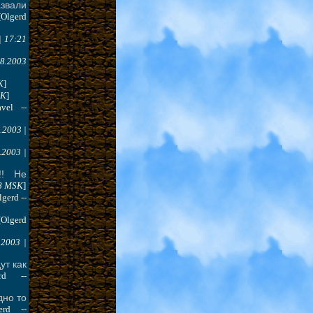
звали
[Olgerd
| 17:21
.8.2003
K
]
SK
]
avel --
.2003 |
.2003 |
!! Не
:8 MSK
]
lgerd --
[Olgerd
.2003 |
ут как
erd --
дно то
erd --