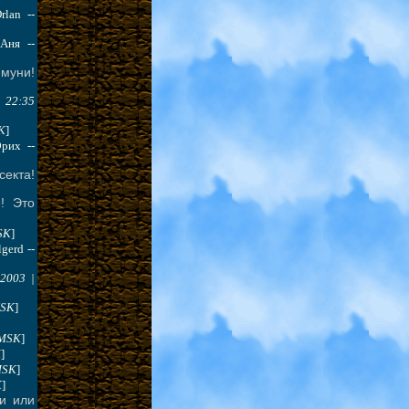
Orlan --
[Аня --
муни!
| 22:35
K
]
Эрих --
екта!
! Это
SK
]
lgerd --
.2003 |
MSK
]
 MSK
]
K
]
MSK
]
K
]
и или