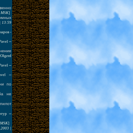
венно
5 MSK
]
омных
| 13:59
наров -
Pavel --
нение
[Olgerd
Pavel --
avel --
ни по
ба не
пилот
ртур --
9 MSK
]
.2003 |