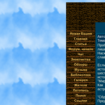
Новая Башня
Авто
Главная
Тема
Статьи
Про
Форум, начало
лишь
Наск
Чат
слав
Знакомства
Обзоры
Если
ист
Музыка
шест
Библиотека
исто
Галерея
"Мир
Как 
Жители
астр
Летопись
Поиск
"Сбр
Ссылки
Пред