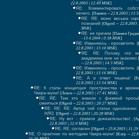
22.8.2003 | 12:49 MSK
]
RE: Комментировать собст
нечего.
[Пламен --
22.8.2003 | 13:
RE: RE: моих весьма скр
познаний
[Olgerd --
22.8.2003 
MSK
]
RE: не причем
[Пламен Гради
-
13.4.2004 | 0:38 MSK
]
RE: Извиняюсь - просветите.
[
22.8.2003 | 13:10 MSK
]
RE: RE: Потому что м
академика мне не знакомо
--
22.8.2003 | 14:3 MSK
]
RE: Извиняюсь - просветите.
[
22.8.2003 | 13:16 MSK
]
RE: А в ответ тишина!
[P
22.8.2003 | 13:54 MSK
]
RE: К стати- концепция пространства и време
Чакра-муни!
[Левон --
22.8.2003 | 17:41 MSK
]
RE: RE: Тем кто знаком с физикой прось
смеяться
[Olgerd --
22.8.2003 | 20:27 MSK
]
RE: RE: RE: Автор сей статьи однозначно 
НЛО.
[Olgerd --
22.8.2003 | 20:28 MSK
]
RE: Ну вот - примое доказательство!.
[А
22.8.2003 | 22:0 MSK
]
RE: RE: согласен
[Olgerd --
25.8.2003 | 11:2
RE: О практике по методики Чакра-муни!
[Клер --
22.8
21:56 MSK
]