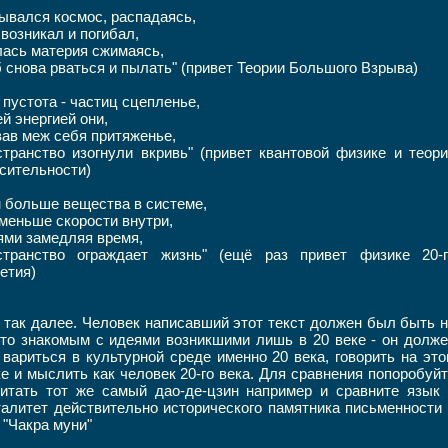
ывался космос, распадаясь,
возникал и погибал,
ась материя сжимаясь,
 снова рваться и пылать" (привет Теории Большого Взрыва)
 пустота - частиц сцепленье,
й энергией они,
ав меж себя притяженье,
транство изогнули вкривь" (привет квантовой физике и теор
сительности)
 больше вещества в системе,
меньше скорости внутри,
ми замедляя время,
странство ограждает жизнь" (ещё раз привет физике 20-г
етия)
 так далее. Человек написавший этот текст должен был быть 
то знакомым с идеями возникшими лишь в 20 веке - он долж
вариться в культурной среде именно 20 века, говорить на эт
е и мыслить как человек 20-го века. Для сравнения попоробуй
итать тот же самый дао-де-цзин например и сравните язык 
алитет действительно исторического памятника письменности
 "Чакра муни"