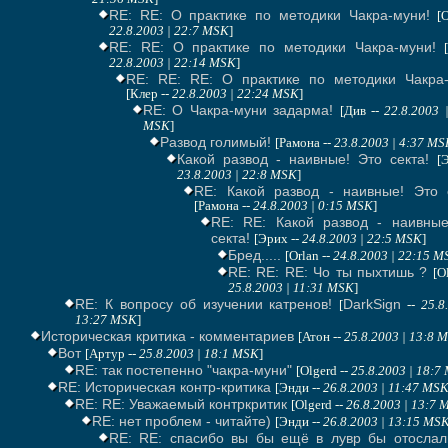
RE: RE: О практике по методики Чакра-муни!
[
22.8.2003 | 22:7 MSK
]
RE: RE: О практике по методики Чакра-муни!
22.8.2003 | 22:14 MSK
]
RE: RE: RE: О практике по методики Чакра-
[Клер --
22.8.2003 | 22:24 MSK
]
RE: О Чакра-муни задарма!
[Див --
22.8.2003 
MSK
]
Развод голимый!
[Рамона --
23.8.2003 | 4:37 MS
Какой развод - наивные! Это секта!
[
23.8.2003 | 22:8 MSK
]
RE: Какой развод - наивные! Это с
[Рамона --
24.8.2003 | 0:15 MSK
]
RE: RE: Какой развод - наивные
секта!
[Эрих --
24.8.2003 | 22:5 MSK
]
Бред.....
[Orlan --
24.8.2003 | 22:15 M
RE: RE: RE: Чо ты пыхтишь ?
[O
25.8.2003 | 11:31 MSK
]
RE: К вопросу об изучении катренов!
DarkSign
[
--
25.8
13:27 MSK
]
Историческая критика - комментариев
[Атон --
25.8.2003 | 13:8 
Вот
[Артур --
25.8.2003 | 18:1 MSK
]
RE: так постепенно "чакра-муни"
[Olgerd --
25.8.2003 | 18:7
RE: Историческая контр-критика
[Энди --
26.8.2003 | 11:47 MS
RE: RE: Уважаемый контркритик
[Olgerd --
26.8.2003 | 13:7 
RE: нет проблем - читайте)
[Энди --
26.8.2003 | 13:15 MS
RE: RE: спасибо вы бы ещё в лувр бы отослал