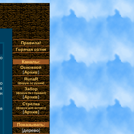
Правила!
Горячая сотня
о
Каналы:
Основной
[
Архив
]
RunaR
то
(форум по рунам)
х
Забор
н
(форум без правил)
[
Архив
]
Стрелка
ия
(форум для встреч)
[
Архив
]
Показывать:
[
дерево
]