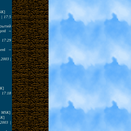
MSK
]
 | 17:5
рытий
gerd --
| 17:29
gerd --
.2003 |
SK
]
| 17:18
18 MSK
]
SK
]
.2003 |