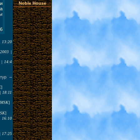
Noble House
и
на
ы
26
| 13:20
.2003 |
 | 14:4
тур
--
K
]
| 18:11
7 MSK
]
MSK
]
| 16:10
| 17:25