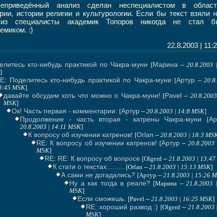
еприведённый анализ сделан неспециалистом в област
рии, истории религии и культурологии. Если бы текст взяли 
лиз специалисты академик Топоров никогда не стал б
емиком. :)
22.8.2003 | 11:
елитесь кто-нибудь практикой по Чакра-муни
Марина
[
--
20.8.2003 
]
E: Поделитесь кто-нибудь практикой по Чакра-муни
Артур
[
--
20.8
3:45 MSK
]
давайте обсудем хоть что можно о Чакра-муни!
Pavel
[
--
20.8.2003
MSK
]
Ок! Часть первая - комментарии:
Артур
[
--
20.8.2003 | 14:8 MSK
]
Продолжение - часть вторая - катрены Чакра-муни
Ар
[
20.8.2003 | 14:11 MSK
]
К вопросу об изучении катренов!
Orlan
[
--
20.8.2003 | 18:3 MS
RE: К вопросу об изучении катренов!
Артур
[
--
20.8.2003 
MSK
]
RE: RE: К вопросу об вопросе
[Olgerd --
21.8.2003 | 13:4
К стати о текстах.........
[Orlan --
21.8.2003 | 15:13 MSK
]
А сами не догадались?
[Артур --
21.8.2003 | 15:26 
Ну а как тогда в реале?
[Марина --
21.8.2003 
MSK
]
Если сможешь.
[Pavel --
21.8.2003 | 16:25 MSK
]
RE: хороший развод :)
[Olgerd --
21.8.2003 
MSK
]