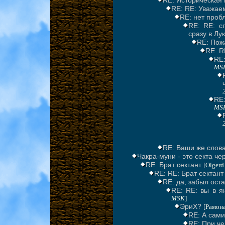
RE: Историческая 
RE: RE: Уважае
RE: нет пробл
RE: RE: с
сразу в Лу
RE: Пож
RE: R
RE
MS
RE
MS
RE: Ваши же слов
Чакра-муни - это секта че
RE: Брат сектант
[Olgerd
RE: RE: Брат сектант 
RE: да, забыл оста
RE: RE: вы в я
MSK
]
ЭриХ?
[Рамона
RE: А сами
RE: При че