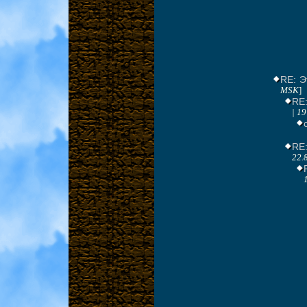
RE: Э
MSK
]
RE:
| 1
RE
22.