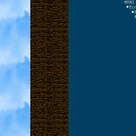
MSK
]
Ес