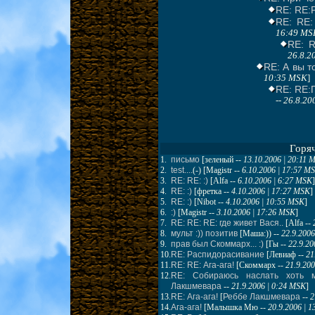
RE: RE:
RE: RE:
16:49 MS
RE: R
26.8.2
RE: А вы т
10:35 MSK
]
RE: RE:
--
26.8.20
Горя
1.
письмо
[
зеленый
--
13.10.2006 | 20:11 
2.
test....
(-) [
Magistr
--
6.10.2006 | 17:57 M
3.
RE: RE: :)
[
Alfa
--
6.10.2006 | 6:27 MSK
]
4.
RE: :)
[
фретка
--
4.10.2006 | 17:27 MSK
]
5.
RE: :)
[
Nibot
--
4.10.2006 | 10:55 MSK
]
6.
:)
[
Magistr
--
3.10.2006 | 17:26 MSK
]
7.
RE: RE: RE: где живет Вася..
[
Alfa
--
8.
мульт :)) позитив
[
Маша:))
--
22.9.2006
9.
прав был Скоммарх... :)
[
Гы
--
22.9.20
10.
RE: Распидорасивание
[
Левиаф
--
21
11.
RE: RE: Ага-ага!
[
Скоммарх
--
21.9.20
12.
RE: Собираюсь наслать хоть м
Лакшмевара
--
21.9.2006 | 0:24 MSK
]
13.
RE: Ага-ага!
[
Реббе Лакшмевара
--
2
14.
Ага-ага!
[
Малышка Мю
--
20.9.2006 | 