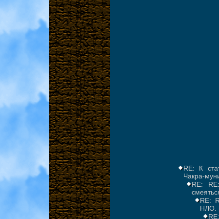
RE: К ста
Чакра-мун
RE: RE
смеятьс
RE: R
НЛО.
RE: