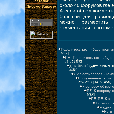
Каталог
около 40 форумов где 
Письмо Завхозу
А если объем коммента
большой для размещ
можно разместить
комментарии, а потом к
Поделитесь кто-нибудь практи
MSK
]
RE: Поделитесь кто-нибудь
13:45 MSK
]
давайте обсудем хоть чт
MSK
]
Ок! Часть первая - ком
Продолжение - час
20.8.2003 | 14:11 MSK
]
К вопросу об изуч
RE: К вопросу о
MSK
]
RE: RE: К во
К стати о те
А сами 
Ну а 