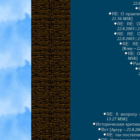
22.
RE: О практи
21:56 MSK
]
RE: RE: О
22.8.2003 | 
RE: RE: О
22.8.2003 | 
RE: RE:
[Клер --
2
RE: О
MSK
]
Ра
RE: К вопросу 
13:27 MSK
]
Историческая критик
Вот
[Артур --
25.8.20
RE: так постепе