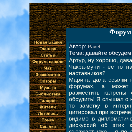
Форум 
Новая Башня
Автор:
Pavel
Главная
Тема: давайте обсудем 
Статьи
Артур, ну хорошо, дав
Форум, начало
Чакра-муни - ее то н
Чат
наставников?
Знакомства
Марина дала ссылки н
Обзоры
форумах, а может 
Музыка
разместить катрены
Библиотека
обсудить! Я слышал о 
Галерея
то заметку в интерн
Жители
цитировал при встрече
Летопись
видимо в дипломатиче
Поиск
дискуссий об этих 
Ссылки
съезжает уже - я по 