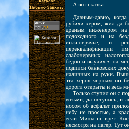
Каталог
А вот сказка…
Письмо Завхозу
Давным-давно, когда
рубили хером, жил да б
драным инженером на 
подоходного и на без
инженерячье, и 
переквалификации и
слабонервных налогопл
бедно и выучился на ме
подписи банковских доку
наличных на руки. Выше
эта херня черным по бе
дороги открыты и весь м
Только ступил он с по
возьми, да оступись, и 
носом об асфальт прилож
небу не простые, а кра
если Миша не врет. Кис
несмотря на пагер. Тут о