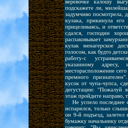
веревочке калошу выг
подскажете ли, милейшая
задумчиво посмотрела, д
кулака, прикинула его
прицеливаясь, и ответст
сдался, господин хоро
распаковывает замурзан
кулак менагерское до
голосом, как будто детски
работу-с устраиваем
указанному адресу,
месторасположение сего 
премного признателен
кусок от чупа-чупса, сд
дегустации: "Пожалуй я
этаж пройдите направо, та
Не успело последнее с
испарился, только слыш
он 9-й подъезд, залетел
бумажку начальнику отде
говорит: "Вы зачисле