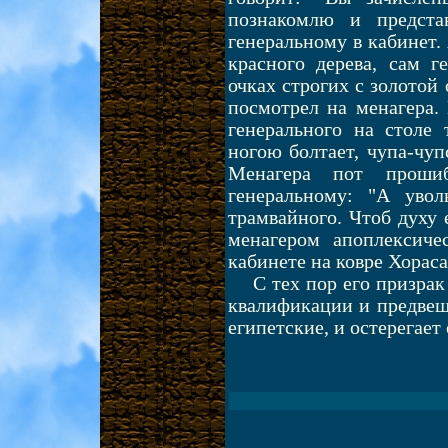
познакомлю и предста
генеральному в кабинет.
красного дерева, сам 
очках строгих с золотой
посмотрел на менагера. 
генерального на столе
ногою болтает, чупа-чуп
Менагера пот прошиб
генеральному: "А увол
трамвайного. Чтоб духу 
менагером апоплексич
кабинете на ковре Хораса
С тех пор его призра
квалификации и предвеща
египетские, и остерегает