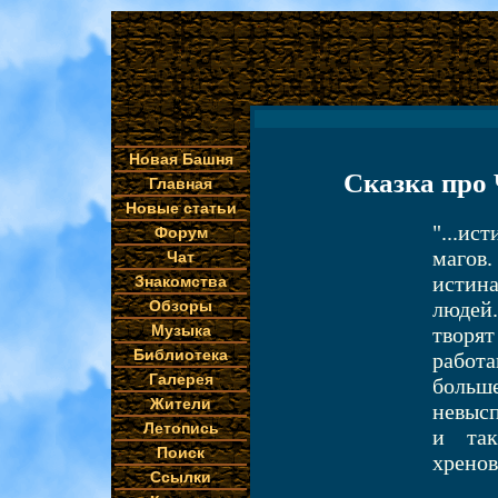
Новая Башня
Сказка про
Главная
Новые статьи
"...ис
Форум
магов.
Чат
истин
Знакомства
Обзоры
людей.
Музыка
творя
Библиотека
работ
Галерея
больш
Жители
невысп
Летопись
и та
Поиск
хренов
Ссылки