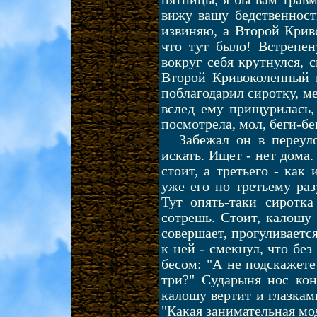
вижу вашу бедственность
извиняю, а Второй Криво
что тут было! Встрепен
вокруг себя крутнулся, 
Второй Кривоколенный 
поблагодарил сиротку, ме
вслед ему прищурилась,
посмотрела, мол, беги-бег
Забежал он в переуло
искать. Ищет - нет дома.
стоит, а третьего - как
уже его по третьему раз
Тут опять-таки сиротка
сотрешь. Стоит, калошу 
совершает, прогуливаетс
к ней - смекнул, что без
бесом: "А не подскажете
три?" Сударыня нос кон
калошу вертит и глазкам
"Какая занимательная мо