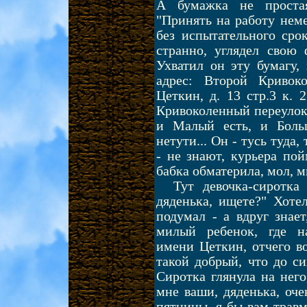
А бумажка не простая
"Принять на работу неме
без испытательного срок
странно, углядел свою
Ухватил он эту бумагу,
адрес: Второй Кривок
Цеткин, д. 13 стр.3 к. 
Кривоколенный переулок.
и Малый есть, и Боль
нетути... Он - тусь туда,
- не знают, курьера пой
бабка обматерила, мол, 
Тут девочка-сиротка
дяденька, ищете?" Хоте
подумал - а вдруг знает
милый ребенок, где н
имени Цеткин, отчего во
такой добрый, что до си
Сиротка глянула на него
мне ваши, дяденька, оче
пятницы, я бы вам травм