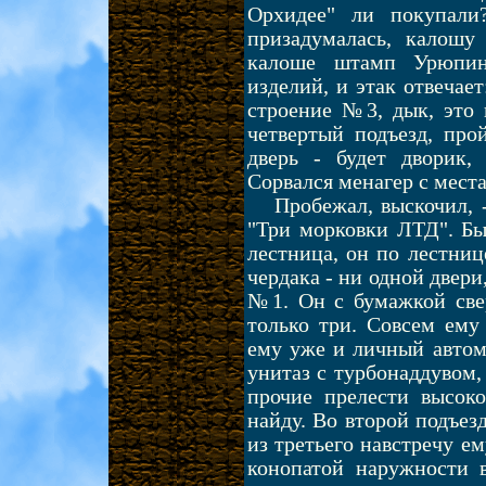
Орхидее" ли покупали
призадумалась, калошу 
калоше штамп Урюпинс
изделий, и этак отвечает
строение №3, дык, это 
четвертый подъезд, про
дверь - будет дворик
Сорвался менагер с места
Пробежал, выскочил, -
"Три морковки ЛТД". Быс
лестница, он по лестниц
чердака - ни одной двери
№1. Он с бумажкой свер
только три. Совсем ему
ему уже и личный авто
унитаз с турбонаддувом
прочие прелести высоко
найду. Во второй подъезд,
из третьего навстречу е
конопатой наружности в