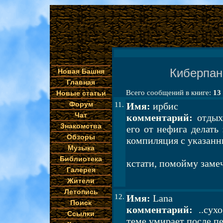
Киберпан
Новая Башня
Главная
Всего сообщений в книге:
13
Новые статьи
Форум
11.
Имя:
ирбис
Чат
комментарий:
отдыха
Знакомства
его от нефига делать 
Обзоры
компиляция с указанны
Музыка
Библиотека
кстати, помойму замеч
Галерея
Жители
Летопись
12.
Имя:
Lana
Поиск
комментарий:
..сухо
Ссылки
теме умирает после пе