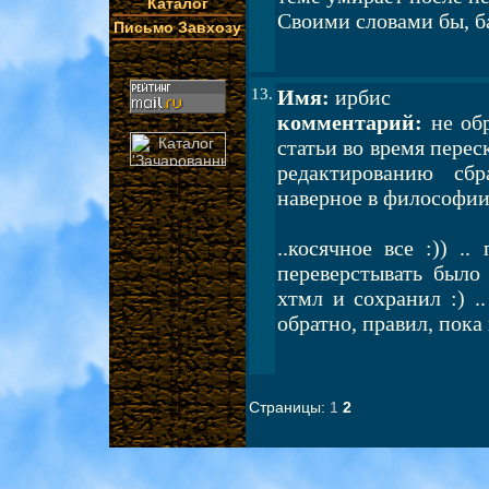
Каталог
Своими словами бы, ба
Письмо Завхозу
13.
Имя:
ирбис
комментарий:
не обр
статьи во время перес
редактированию сбр
наверное в философи
..косячное все :)) ..
переверстывать было
хтмл и сохранил :) .
обратно, правил, пока 
Страницы:
1
2