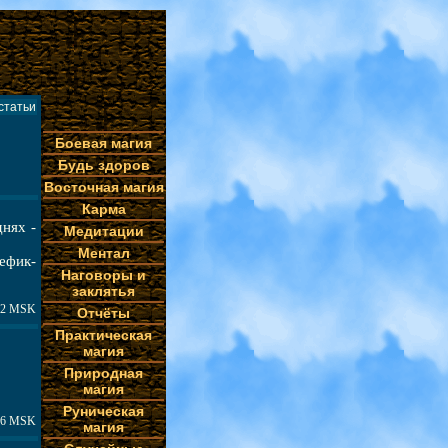
статьи
Боевая магия
Будь здоров
Восточная магия
Карма
днях -
Медитации
Ментал
ефик-
Наговоры и
заклятья
:32 MSK
Отчёты
Практическая
магия
Природная
магия
Руническая
:46 MSK
магия