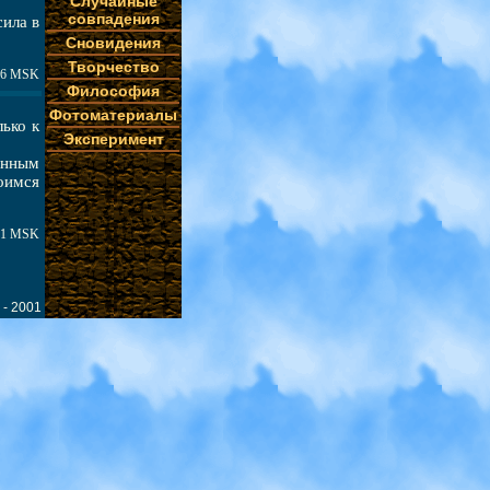
Случайные
совпадения
сила в
Сновидения
Творчество
:36 MSK
Философия
Фотоматериалы
ько к
Эксперимент
венным
оимся
:21 MSK
 - 2001