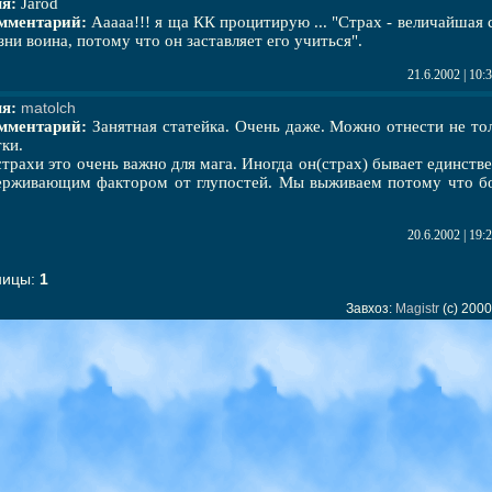
я:
Jarod
мментарий:
Ааааа!!! я ща КК процитирую ... "Страх - величайшая 
зни воина, потому что он заставляет его учиться".
21.6.2002 | 10
я:
matolch
мментарий:
Занятная статейка. Очень даже. Можно отнести не тол
тки.
страхи это очень важно для мага. Иногда он(страх) бывает единст
ерживающим фактором от глупостей. Мы выживаем потому что б
20.6.2002 | 19
ницы:
1
Завхоз:
Magistr
(c) 2000