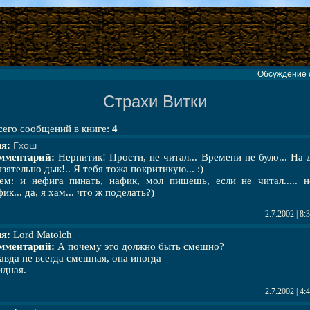
Обсуждение 
Страхи Витки
сего сообщений в книге:
4
я:
Гхош
мментарий:
Нерпитик! Прости, не читал... Времени не було... На 
язятельно дык!.. Я тебя тожа покритикую... :)
сем: и нефига пинать, нафик, мол пишешь, если не читал..... н
ик... да, я хам... что ж поделать?)
2.7.2002 | 8
я:
Lord Matolch
мментарий:
А почему это должно быть смешно?
авда не всегда смешная, она иногда
идная.
2.7.2002 | 4