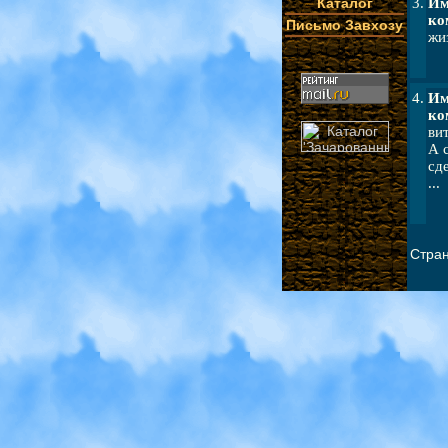
Каталог
3.
Им
ко
Письмо Завхозу
жи
4.
Им
ко
ви
А 
сд
...
Стра