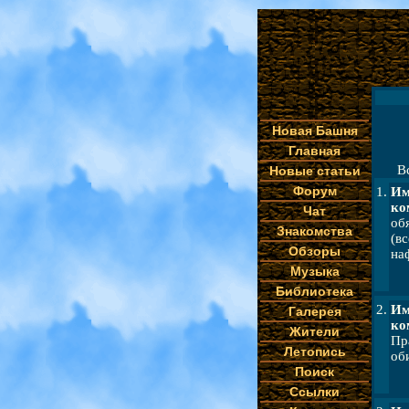
Новая Башня
Главная
В
Новые статьи
Форум
1.
Им
ко
Чат
об
Знакомства
(в
Обзоры
наф
Музыка
Библиотека
2.
Им
Галерея
ко
Жители
Пр
Летопись
об
Поиск
Ссылки